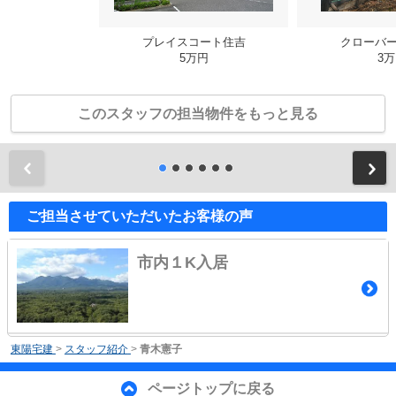
プレイスコート住吉
クローバ
5万円
3
このスタッフの担当物件をもっと見る
前
ご担当させていただいたお客様の声
市内１K入居
東陽宅建
>
スタッフ紹介
>
青木憲子
ページトップに戻る