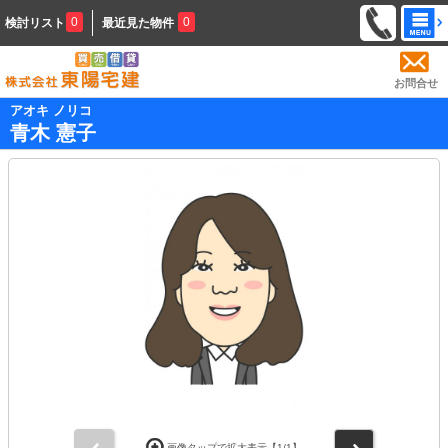
0
0
検討リスト
最近見た物件
お問合せ
アオキ ノリコ
青木 憲子
前
次
画像タップで拡大表示【
1
/1】