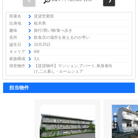
部署名
賃貸営業部
出身地
栃木県
趣味
旅行/買い物/食べ歩き
長所
飲食店の場所を覚えるのが早い
誕生日
10月25日
キャリア
6年
家族構成
3人
得意物件
【賃貸物件】マンション,アパート,単身者向
け,二人暮し・ルームシェア
担当物件