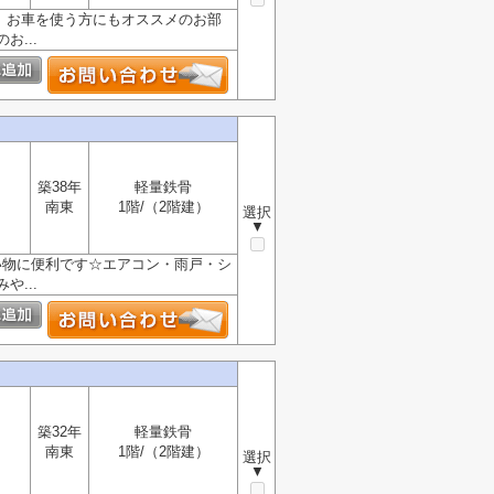
で、お車を使う方にもオススメのお部
...
築38年
軽量鉄骨
南東
1階/（2階建）
選択
▼
い物に便利です☆エアコン・雨戸・シ
...
築32年
軽量鉄骨
南東
1階/（2階建）
選択
▼