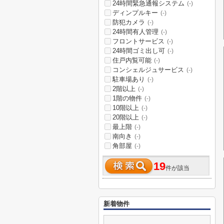
24時間緊急通報システム
(-)
ディンプルキー
(-)
防犯カメラ
(-)
24時間有人管理
(-)
フロントサービス
(-)
24時間ゴミ出し可
(-)
住戸内覧可能
(-)
コンシェルジュサービス
(-)
駐車場あり
(-)
2階以上
(-)
1階の物件
(-)
10階以上
(-)
20階以上
(-)
最上階
(-)
南向き
(-)
角部屋
(-)
19
件が該当
新着物件