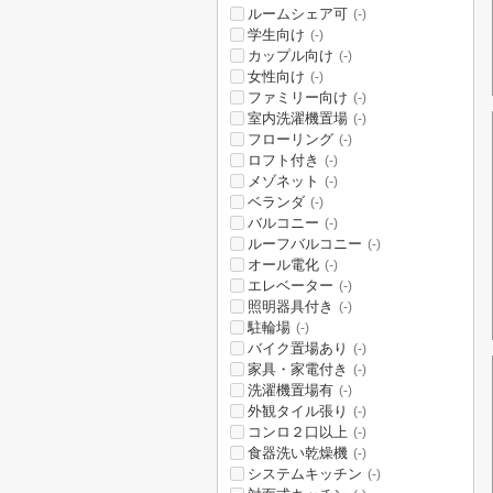
ルームシェア可
(-)
学生向け
(-)
カップル向け
(-)
女性向け
(-)
ファミリー向け
(-)
室内洗濯機置場
(-)
フローリング
(-)
ロフト付き
(-)
メゾネット
(-)
ベランダ
(-)
バルコニー
(-)
ルーフバルコニー
(-)
オール電化
(-)
エレベーター
(-)
照明器具付き
(-)
駐輪場
(-)
バイク置場あり
(-)
家具・家電付き
(-)
洗濯機置場有
(-)
外観タイル張り
(-)
コンロ２口以上
(-)
食器洗い乾燥機
(-)
システムキッチン
(-)