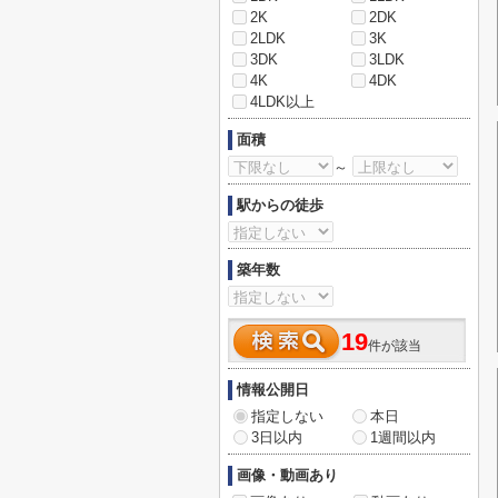
2K
2DK
2LDK
3K
3DK
3LDK
4K
4DK
4LDK以上
面積
～
駅からの徒歩
築年数
19
件が該当
情報公開日
指定しない
本日
3日以内
1週間以内
画像・動画あり