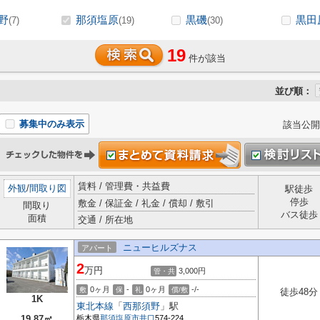
野
那須塩原
黒磯
黒田
(7)
(19)
(30)
19
件が該当
並び順：
募集中のみ表示
該当公開
賃料 / 管理費・共益費
外観
/
間取り図
駅徒歩
停歩
敷金 / 保証金 / 礼金 / 償却 / 敷引
間取り
バス徒歩
面積
交通 / 所在地
ニューヒルズナス
アパート
2
万円
3,000円
管・共
0ヶ月
-
0ヶ月
-/-
敷
保
礼
償/敷
徒歩48分
1K
東北本線
「
西那須野
」駅
19.87㎡
栃木県
那須塩原市
井口
574-224