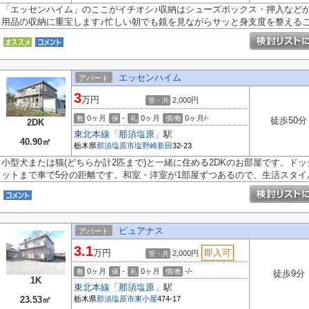
「エッセンハイム」のここがイチオシ♪収納はシューズボックス・押入など
用品の収納に重宝します♪忙しい朝でも鏡を見ながらサッと身支度を整えるこ.
エッセンハイム
アパート
3
万円
2,000円
管・共
0ヶ月
-
0ヶ月
0ヶ月/-
敷
保
礼
償/敷
徒歩50分
2DK
東北本線
「
那須塩原
」駅
40.90㎡
栃木県
那須塩原市
塩野崎新田
32-23
小型犬または猫(どちらか計2匹まで)と一緒に住める2DKのお部屋です。ド
ットまで車で5分の距離です。和室・洋室が1部屋ずつあるので、生活スタイル.
ピュアナス
アパート
3.1
万円
即入可
2,000円
管・共
0ヶ月
-
0ヶ月
-/-
敷
保
礼
償/敷
徒歩9分
1K
東北本線
「
那須塩原
」駅
23.53㎡
栃木県
那須塩原市
東小屋
474-17