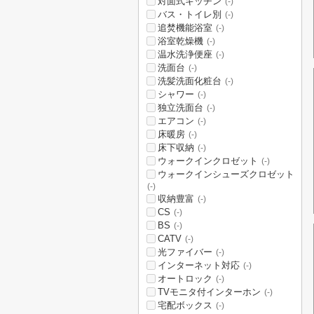
対面式キッチン
(-)
バス・トイレ別
(-)
追焚機能浴室
(-)
浴室乾燥機
(-)
温水洗浄便座
(-)
洗面台
(-)
洗髪洗面化粧台
(-)
シャワー
(-)
独立洗面台
(-)
エアコン
(-)
床暖房
(-)
床下収納
(-)
ウォークインクロゼット
(-)
ウォークインシューズクロゼット
(-)
収納豊富
(-)
CS
(-)
BS
(-)
CATV
(-)
光ファイバー
(-)
インターネット対応
(-)
オートロック
(-)
TVモニタ付インターホン
(-)
宅配ボックス
(-)