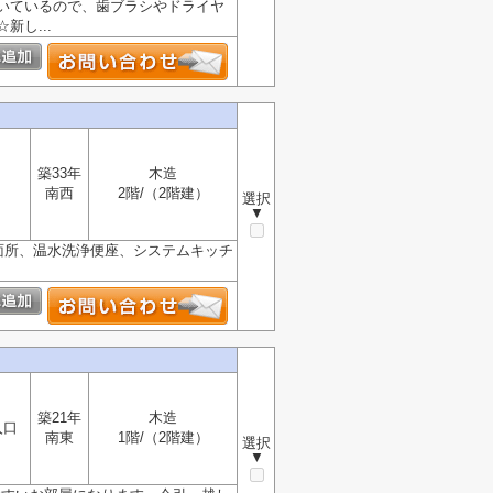
いているので、歯ブラシやドライヤ
し...
築33年
木造
南西
2階/（2階建）
選択
▼
面所、温水洗浄便座、システムキッチ
築21年
木造
入口
南東
1階/（2階建）
選択
▼