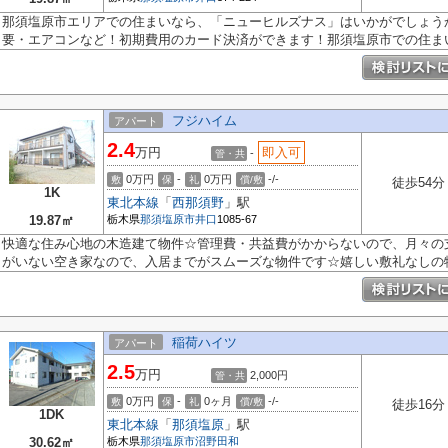
那須塩原市エリアでの住まいなら、「ニューヒルズナス」はいかがでしょう
要・エアコンなど！初期費用のカード決済ができます！那須塩原市での住まい.
フジハイム
アパート
2.4
万円
即入可
-
管・共
0万円
-
0万円
-/-
敷
保
礼
償/敷
徒歩54分
1K
東北本線
「
西那須野
」駅
19.87㎡
栃木県
那須塩原市
井口
1085-67
快適な住み心地の木造建て物件☆管理費・共益費がかからないので、月々の
がいない空き家なので、入居までがスムーズな物件です☆嬉しい敷礼なしの物件
稲荷ハイツ
アパート
2.5
万円
2,000円
管・共
0万円
-
0ヶ月
-/-
敷
保
礼
償/敷
徒歩16分
1DK
東北本線
「
那須塩原
」駅
30.62㎡
栃木県
那須塩原市
沼野田和