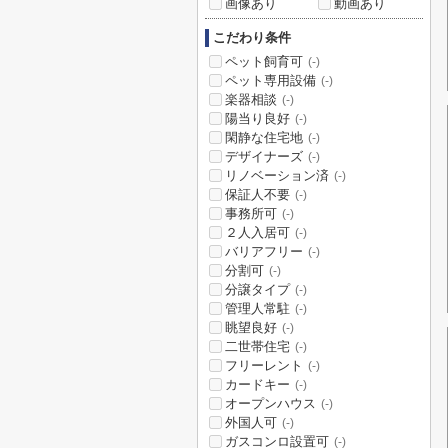
画像あり
動画あり
こだわり条件
ペット飼育可
(-)
ペット専用設備
(-)
楽器相談
(-)
陽当り良好
(-)
閑静な住宅地
(-)
デザイナーズ
(-)
リノベーション済
(-)
保証人不要
(-)
事務所可
(-)
２人入居可
(-)
バリアフリー
(-)
分割可
(-)
分譲タイプ
(-)
管理人常駐
(-)
眺望良好
(-)
二世帯住宅
(-)
フリーレント
(-)
カードキー
(-)
オープンハウス
(-)
外国人可
(-)
ガスコンロ設置可
(-)