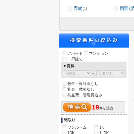
野崎
西那須
(1)
アパート
マンション
一戸建て
▼賃料
～
敷金・保証金なし
礼金・敷引なし
共益費・管理費込み
19
件が該当
間取り
ワンルーム
1K
1DK
1LDK