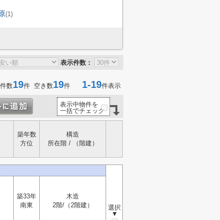
原
(1)
表示件数：
19
19
1-19
件数
件 空き数
件
件表示
表示中物件を
一括でチェック
築年数
構造
方位
所在階 / （階建）
築33年
木造
南東
2階/（2階建）
選択
▼