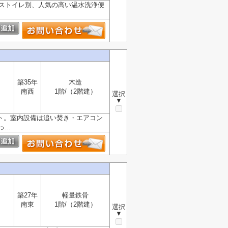
バストイレ別、人気の高い温水洗浄便
築35年
木造
南西
1階/（2階建）
選択
▼
ト。室内設備は追い焚き・エアコン
..
築27年
軽量鉄骨
南東
1階/（2階建）
選択
▼