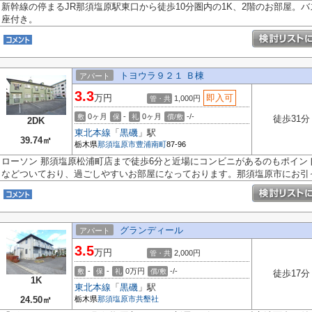
新幹線の停まるJR那須塩原駅東口から徒歩10分圏内の1K、2階のお部屋。
座付き。
トヨウラ９２１ Ｂ棟
アパート
3.3
万円
即入可
1,000円
管・共
0ヶ月
-
0ヶ月
-/-
敷
保
礼
償/敷
徒歩31分
2DK
東北本線
「
黒磯
」駅
39.74㎡
栃木県
那須塩原市
豊浦南町
87-96
ローソン 那須塩原松浦町店まで徒歩6分と近場にコンビニがあるのもポイン
などついており、過ごしやすいお部屋になっております。那須塩原市にお引っ.
グランディール
アパート
3.5
万円
2,000円
管・共
-
-
0万円
-/-
敷
保
礼
償/敷
徒歩17分
1K
東北本線
「
黒磯
」駅
24.50㎡
栃木県
那須塩原市
共墾社