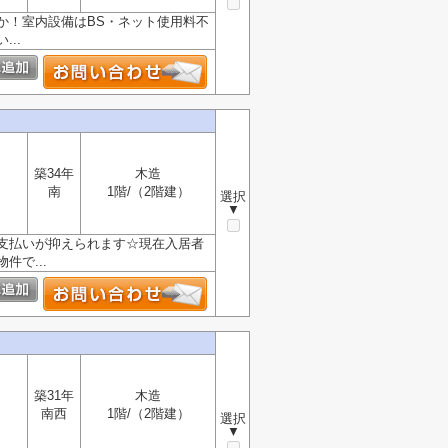
か！室内設備はBS・ネット使用料不
..
築34年
木造
南
1階/（2階建）
選択
▼
支払いが抑えられます☆現在入居者
で...
築31年
木造
南西
1階/（2階建）
選択
▼