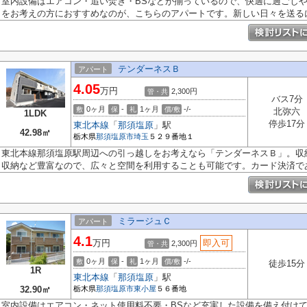
室内設備はエアコン・追い焚き・BSなどが揃っているので、快適に過ごし
をお考えの方におすすめなのが、こちらのアパートです。新しい日々を送るに.
テンダーネスＢ
アパート
4.05
万円
2,300円
管・共
バス7分
0ヶ月
-
1ヶ月
-/-
敷
保
礼
償/敷
北弥六
1LDK
停歩17分
東北本線
「
那須塩原
」駅
42.98㎡
栃木県
那須塩原市
埼玉
５２９番地１
東北本線那須塩原駅周辺への引っ越しをお考えなら「テンダーネスＢ」。収
収納など豊富なので、広々と空間を利用することも可能です。カード決済であ.
ミラージュＣ
アパート
4.1
万円
即入可
2,300円
管・共
0ヶ月
-
1ヶ月
-/-
敷
保
礼
償/敷
徒歩15分
1R
東北本線
「
那須塩原
」駅
32.90㎡
栃木県
那須塩原市
東小屋
５６番地
室内設備はエアコン・ネット使用料不要・BSなど充実した設備を備え付け