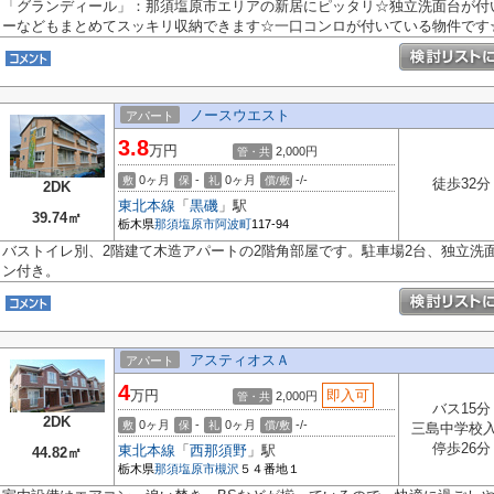
「グランディール」：那須塩原市エリアの新居にピッタリ☆独立洗面台が付
ーなどもまとめてスッキリ収納できます☆一口コンロが付いている物件です☆新
ノースウエスト
アパート
3.8
万円
2,000円
管・共
0ヶ月
-
0ヶ月
-/-
敷
保
礼
償/敷
徒歩32分
2DK
東北本線
「
黒磯
」駅
39.74㎡
栃木県
那須塩原市
阿波町
117-94
バストイレ別、2階建て木造アパートの2階角部屋です。駐車場2台、独立洗
ン付き。
アスティオスＡ
アパート
4
万円
即入可
2,000円
管・共
バス15分
2DK
0ヶ月
-
0ヶ月
-/-
敷
保
礼
償/敷
三島中学校
停歩26分
東北本線
「
西那須野
」駅
44.82㎡
栃木県
那須塩原市
槻沢
５４番地１