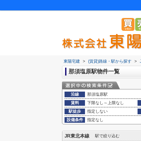
東陽宅建
>
(賃貸)路線・駅から探す
>
那須塩原駅物件一覧
沿線
那須塩原駅
賃料
下限なし～上限なし
駅徒歩
指定しない
設備条件
指定なし
JR東北本線
駅で絞り込む