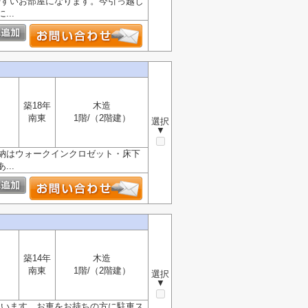
やすいお部屋になります。今引っ越し
..
築18年
木造
南東
1階/（2階建）
選択
▼
納はウォークインクロゼット・床下
..
築14年
木造
南東
1階/（2階建）
選択
▼
ています。お車をお持ちの方に駐車ス