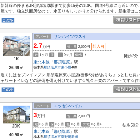
新幹線の停まるJR那須塩原駅まで徒歩16分の1DK。国道4号線にも近いの
屋です。独立洗面所なので、水回りもしっかりと分けられます。新生活はこのお
サンハイツウスイ
アパート
2.7
万円
即入可
2,000円
管・共
1ヶ月
-
0ヶ月
-/-
敷
保
礼
償/敷
徒歩7分
1K
東北本線
「
那須塩原
」駅
26.49㎡
栃木県
那須塩原市
東小屋
460
近くにはセブンイレブン 那須塩原東小屋店(徒歩6分)がありちょっとした買
ャワートイレなどの設備を備え付けています☆礼金不要のアパートです☆住みや
エッセンハイム
アパート
3
万円
2,000円
管・共
0ヶ月
0ヶ月
0ヶ月
0ヶ月/-
敷
保
礼
償/敷
徒歩50分
2DK
東北本線
「
那須塩原
」駅
40.90㎡
栃木県
那須塩原市
塩野崎新田