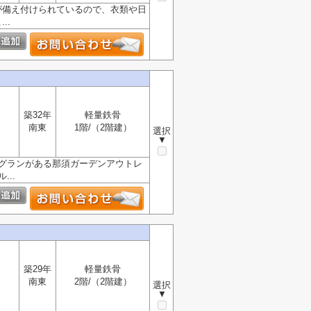
が備え付けられているので、衣類や日
..
築32年
軽量鉄骨
南東
1階/（2階建）
選択
▼
ッグランがある那須ガーデンアウトレ
..
築29年
軽量鉄骨
南東
2階/（2階建）
選択
▼