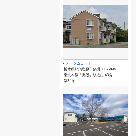
オータムコート
栃木県那須塩原市鍋掛1087-949
東北本線「黒磯」駅 徒歩43分
築34年