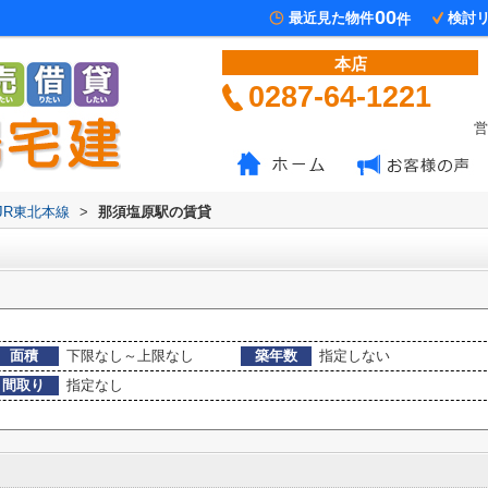
00
最近見た物件
検討
件
本店
0287-64-1221
営
JR東北本線
>
那須塩原駅の賃貸
面積
下限なし～上限なし
築年数
指定しない
間取り
指定なし