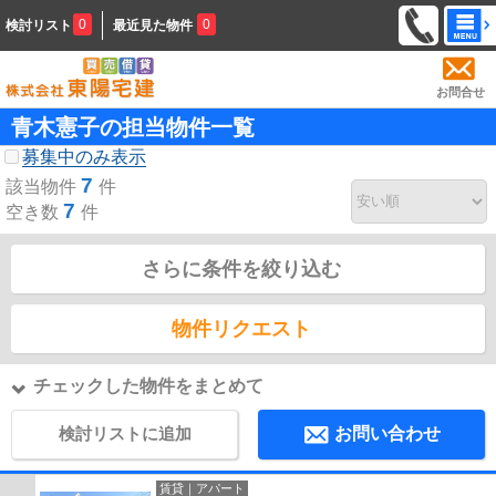
0
0
検討リスト
最近見た物件
お問合せ
青木憲子の担当物件一覧
募集中のみ表示
7
該当物件
件
7
空き数
件
さらに条件を絞り込む
物件リクエスト
チェックした物件をまとめて
検討リストに追加
お問い合わせ
賃貸｜アパート