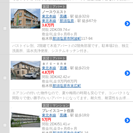
用をグッと抑えることができます。忙しいあ...
賃貸｜アパート
ノースウエスト
東北本線
「
黒磯
」駅 徒歩32分
東北本線
「
那須塩原
」駅 徒歩67分
3.8万円
間取:
2DK/39.74㎡
敷金/礼金:
0ヶ月/0ヶ月
栃木県
那須塩原市
阿波町
117-94
バストイレ別、2階建て木造アパートの2階角部屋です。駐車場2台、独立
洗面所、温水洗浄便座、システムキッチン付き。
賃貸｜アパート
ａｒｃ－ｏｎｅ
東北本線
「
黒磯
」駅 徒歩21分
4.8万円
間取:
3DK/42.42㎡
敷金/礼金:
0万円/0万円
栃木県
那須塩原市
末広町
エアコンの付いた物件なので、夏や梅雨の時期も安心です。コンパクトな
間取りで使い勝手のいいアパートになってます。耐久性、耐震性をお求め
の方は、軽量鉄骨で安心して生活を送りま...
賃貸｜マンション
プレイスコート住吉
東北本線
「
黒磯
」駅 徒歩18分
5万円
間取:
2DK/51.41㎡
敷金/礼金:
0ヶ月/0ヶ月
栃木県
那須塩原市
住吉町
6-16