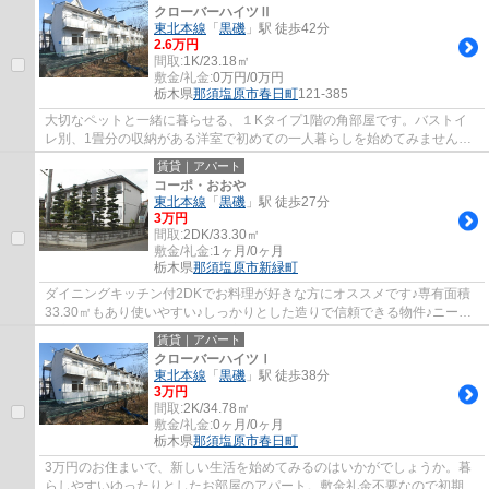
クローバーハイツⅡ
東北本線
「
黒磯
」駅 徒歩42分
2.6万円
間取:
1K/23.18㎡
敷金/礼金:
0万円/0万円
栃木県
那須塩原市
春日町
121-385
大切なペットと一緒に暮らせる、１Kタイプ1階の角部屋です。バストイ
レ別、1畳分の収納がある洋室で初めての一人暮らしを始めてみません
か？敷地内にゴミ捨て場もあるので、毎日のゴミ...
賃貸｜アパート
コーポ・おおや
東北本線
「
黒磯
」駅 徒歩27分
3万円
間取:
2DK/33.30㎡
敷金/礼金:
1ヶ月/0ヶ月
栃木県
那須塩原市
新緑町
ダイニングキッチン付2DKでお料理が好きな方にオススメです♪専有面積
33.30㎡もあり使いやすい♪しっかりとした造りで信頼できる物件♪ニーズ
の高いエアコン付き物件で、快適な暮らしを送...
賃貸｜アパート
クローバーハイツⅠ
東北本線
「
黒磯
」駅 徒歩38分
3万円
間取:
2K/34.78㎡
敷金/礼金:
0ヶ月/0ヶ月
栃木県
那須塩原市
春日町
3万円のお住まいで、新しい生活を始めてみるのはいかがでしょうか。暮
らしやすいゆったりとしたお部屋のアパート。敷金礼金不要なので初期費