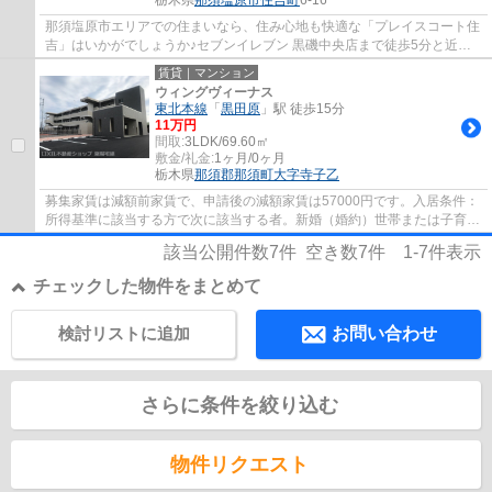
那須塩原市エリアでの住まいなら、住み心地も快適な「プレイスコート住
吉」はいかがでしょうか♪セブンイレブン 黒磯中央店まで徒歩5分と近場
にコンビニがあるのもポイント♪東北本線黒...
賃貸｜マンション
ウィングヴィーナス
東北本線
「
黒田原
」駅 徒歩15分
11万円
間取:
3LDK/69.60㎡
敷金/礼金:
1ヶ月/0ヶ月
栃木県
那須郡那須町
大字寺子乙
募集家賃は減額前家賃で、申請後の減額家賃は57000円です。入居条件：
所得基準に該当する方で次に該当する者。新婚（婚約）世帯または子育て
世帯で定住をお考えの方。申込後は入居審査...
該当公開件数
7
件 空き数
7
件
1-7
件表示
チェックした物件をまとめて
検討リストに追加
お問い合わせ
さらに条件を絞り込む
物件リクエスト