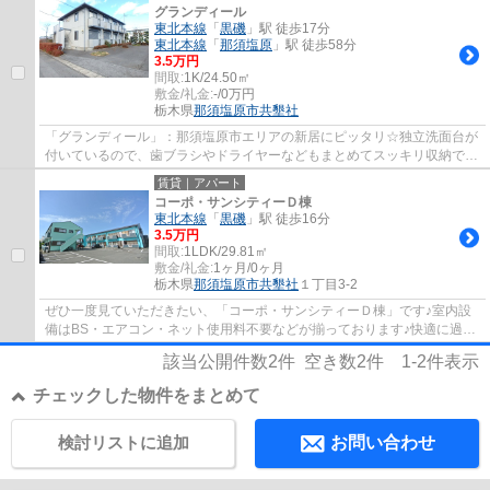
グランディール
東北本線
「
黒磯
」駅 徒歩17分
東北本線
「
那須塩原
」駅 徒歩58分
3.5万円
間取:
1K/24.50㎡
敷金/礼金:
-/0万円
栃木県
那須塩原市
共墾社
「グランディール」：那須塩原市エリアの新居にピッタリ☆独立洗面台が
付いているので、歯ブラシやドライヤーなどもまとめてスッキリ収納でき
ます☆一口コンロが付いている物件です☆新し...
賃貸｜アパート
コーポ・サンシティーＤ棟
東北本線
「
黒磯
」駅 徒歩16分
3.5万円
間取:
1LDK/29.81㎡
敷金/礼金:
1ヶ月/0ヶ月
栃木県
那須塩原市
共墾社
１丁目3-2
ぜひ一度見ていただきたい、「コーポ・サンシティーＤ棟」です♪室内設
備はBS・エアコン・ネット使用料不要などが揃っております♪快適に過ご
せる角部屋のお部屋♪(*´ω`*)
該当公開件数
2
件 空き数
2
件
1-2
件表示
チェックした物件をまとめて
検討リストに追加
お問い合わせ