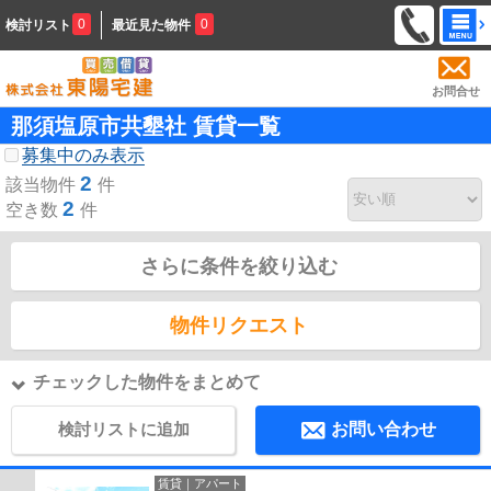
0
0
検討リスト
最近見た物件
お問合せ
那須塩原市共墾社 賃貸一覧
募集中のみ表示
2
該当物件
件
2
空き数
件
さらに条件を絞り込む
物件リクエスト
チェックした物件をまとめて
検討リストに追加
お問い合わせ
賃貸｜アパート