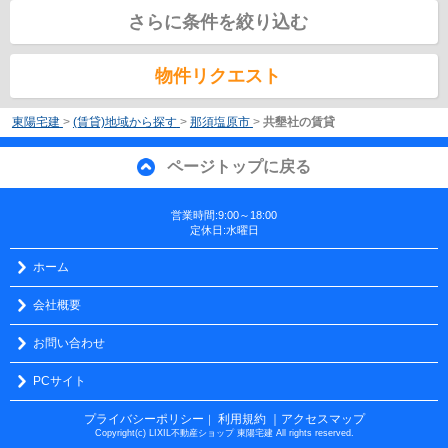
さらに条件を絞り込む
物件リクエスト
東陽宅建
>
(賃貸)地域から探す
>
那須塩原市
>
共墾社の賃貸
ページトップに戻る
営業時間:9:00～18:00
定休日:水曜日
ホーム
会社概要
お問い合わせ
PCサイト
プライバシーポリシー
利用規約
｜アクセスマップ
｜
Copyright(c) LIXIL不動産ショップ 東陽宅建 All rights reserved.