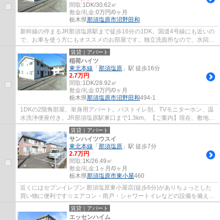
間取:
1DK/30.62㎡
敷金/礼金:
0万円/0ヶ月
栃木県
那須塩原市
沼野田和
新幹線の停まるJR那須塩原駅まで徒歩16分の1DK。国道4号線にも近いの
で、お車を使う方にもオススメのお部屋です。独立洗面所なので、水回り
もしっかりと分けられます。新生活はこのお...
賃貸｜アパート
稲荷ハイツ
東北本線
「
那須塩原
」駅 徒歩16分
2.7万円
間取:
1DK/28.92㎡
敷金/礼金:
0万円/0ヶ月
栃木県
那須塩原市
沼野田和
494-1
1DKの2階角部屋、単身用アパート。バストイレ別、TVモニターホン、温
水洗浄便座付き。JR那須塩原駅東口まで1.3km。【ご案内】現在、敷地内
駐車場に空きがございません。
賃貸｜アパート
サンハイツウスイ
東北本線
「
那須塩原
」駅 徒歩7分
2.7万円
間取:
1K/26.49㎡
敷金/礼金:
1ヶ月/0ヶ月
栃木県
那須塩原市
東小屋
460
近くにはセブンイレブン 那須塩原東小屋店(徒歩6分)がありちょっとした
買い物に便利です☆エアコン・雨戸・シャワートイレなどの設備を備え付
けています☆礼金不要のアパートです☆住みや...
賃貸｜アパート
エッセンハイム