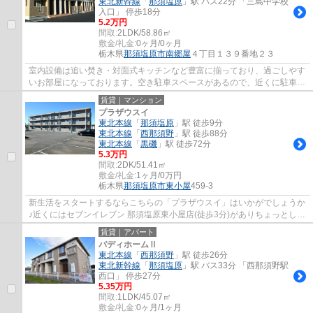
東北新幹線
「
那須塩原
」駅 バス22分 「三島中学校
入口」 停歩18分
5.2万円
間取:
2LDK/58.86㎡
敷金/礼金:
0ヶ月/0ヶ月
栃木県
那須塩原市
南郷屋
４丁目１３９番地２３
室内設備は追い焚き・対面式キッチンなど豊富に揃っており、過ごしやす
いお部屋になっております。空き駐車スペースがあるので、近くに駐車す
ることができます。58.86平米のお部屋です...
賃貸｜マンション
プラザウスイ
東北本線
「
那須塩原
」駅 徒歩9分
東北本線
「
西那須野
」駅 徒歩88分
東北本線
「
黒磯
」駅 徒歩72分
5.3万円
間取:
2DK/51.41㎡
敷金/礼金:
1ヶ月/0万円
栃木県
那須塩原市
東小屋
459-3
新生活をスタートするならこちらの「プラザウスイ」はいかがでしょうか
♪近くにはセブンイレブン 那須塩原東小屋店(徒歩3分)がありちょっとした
買い物に便利です♪新生活があなたを待っ...
賃貸｜アパート
バディホームⅡ
東北本線
「
西那須野
」駅 徒歩26分
東北新幹線
「
那須塩原
」駅 バス33分 「西那須野駅
西口」 停歩27分
5.35万円
間取:
1LDK/45.07㎡
敷金/礼金:
0ヶ月/1ヶ月