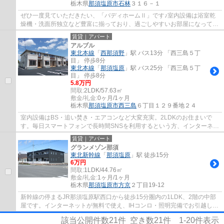
栃木県
那須塩原市
石林
３１６－１
ぜひ一度見ていただきたい、「バディホームⅡ」です♪室内設備は浴室乾
燥機・洗面所独立など豊富に揃っており、過ごしやすいお部屋になってお
ります♪来客が一目でわかるTVインターホン付...
賃貸｜アパート
アルブル
東北本線
「
西那須野
」駅 バス13分 「西三島５丁
目」 停歩8分
東北本線
「
那須塩原
」駅 バス25分 「西三島５丁
目」 停歩8分
5.8万円
間取:
2LDK/57.63㎡
敷金/礼金:
0ヶ月/1ヶ月
栃木県
那須塩原市
西三島
６丁目１２９番地２４
室内設備はBS・追い焚き・エアコンなど大変充実。2LDKのお住まいで
す。毎日スマートフォンで長時間SNSを利用するという方、インターネッ
ト無料なので通信容量を気にすることなくインタ...
賃貸｜アパート
グランメゾン那須
東北新幹線
「
那須塩原
」駅 徒歩15分
6万円
間取:
1LDK/44.76㎡
敷金/礼金:
1ヶ月/1ヶ月
栃木県
那須塩原市
方京
２丁目19-12
新幹線の停まるJR那須塩原駅西口から徒歩15分圏内の1LDK、2階の中部
屋です。インターネットが無料で使え、IHコンロ・照明完備でお引越しの
費用がおさえられます。是非お問合せください。
該当公開件数
21
件 空き数
21
件
1-20
件表示