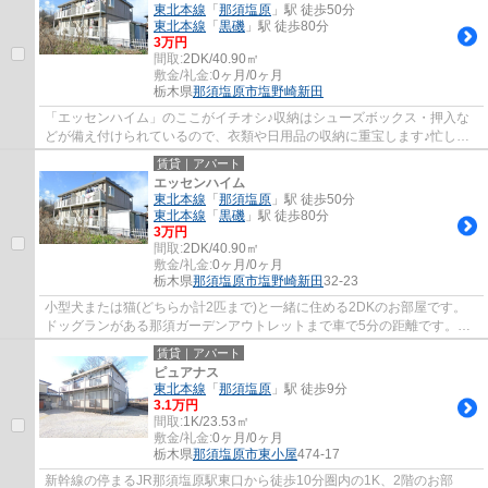
東北本線
「
那須塩原
」駅 徒歩50分
東北本線
「
黒磯
」駅 徒歩80分
3万円
間取:
2DK/40.90㎡
敷金/礼金:
0ヶ月/0ヶ月
栃木県
那須塩原市
塩野崎新田
「エッセンハイム」のここがイチオシ♪収納はシューズボックス・押入な
どが備え付けられているので、衣類や日用品の収納に重宝します♪忙しい
朝でも鏡を見ながらサッと身支度を整えるこ...
賃貸｜アパート
エッセンハイム
東北本線
「
那須塩原
」駅 徒歩50分
東北本線
「
黒磯
」駅 徒歩80分
3万円
間取:
2DK/40.90㎡
敷金/礼金:
0ヶ月/0ヶ月
栃木県
那須塩原市
塩野崎新田
32-23
小型犬または猫(どちらか計2匹まで)と一緒に住める2DKのお部屋です。
ドッグランがある那須ガーデンアウトレットまで車で5分の距離です。和
室・洋室が1部屋ずつあるので、生活スタイル...
賃貸｜アパート
ピュアナス
東北本線
「
那須塩原
」駅 徒歩9分
3.1万円
間取:
1K/23.53㎡
敷金/礼金:
0ヶ月/0ヶ月
栃木県
那須塩原市
東小屋
474-17
新幹線の停まるJR那須塩原駅東口から徒歩10分圏内の1K、2階のお部