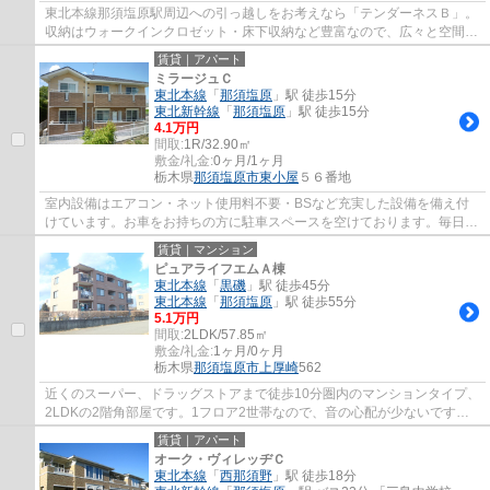
東北本線那須塩原駅周辺への引っ越しをお考えなら「テンダーネスＢ」。
収納はウォークインクロゼット・床下収納など豊富なので、広々と空間を
利用することも可能です。カード決済であ...
賃貸｜アパート
ミラージュＣ
東北本線
「
那須塩原
」駅 徒歩15分
東北新幹線
「
那須塩原
」駅 徒歩15分
4.1万円
間取:
1R/32.90㎡
敷金/礼金:
0ヶ月/1ヶ月
栃木県
那須塩原市
東小屋
５６番地
室内設備はエアコン・ネット使用料不要・BSなど充実した設備を備え付
けています。お車をお持ちの方に駐車スペースを空けております。毎日浴
槽に浸かるなら、追い焚き機能で水道代を節...
賃貸｜マンション
ピュアライフエムＡ棟
東北本線
「
黒磯
」駅 徒歩45分
東北本線
「
那須塩原
」駅 徒歩55分
5.1万円
間取:
2LDK/57.85㎡
敷金/礼金:
1ヶ月/0ヶ月
栃木県
那須塩原市
上厚崎
562
近くのスーパー、ドラッグストアまで徒歩10分圏内のマンションタイプ、
2LDKの2階角部屋です。1フロア2世帯なので、音の心配が少ないです。
駐車場も2台付なので、新たに契約する必要が...
賃貸｜アパート
オーク・ヴィレッヂＣ
東北本線
「
西那須野
」駅 徒歩18分