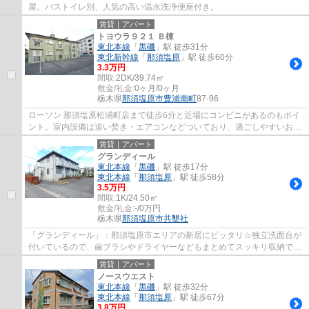
屋。バストイレ別、人気の高い温水洗浄便座付き。
賃貸｜アパート
トヨウラ９２１ Ｂ棟
東北本線
「
黒磯
」駅 徒歩31分
東北新幹線
「
那須塩原
」駅 徒歩60分
3.3万円
間取:
2DK/39.74㎡
敷金/礼金:
0ヶ月/0ヶ月
栃木県
那須塩原市
豊浦南町
87-96
ローソン 那須塩原松浦町店まで徒歩6分と近場にコンビニがあるのもポイ
ント。室内設備は追い焚き・エアコンなどついており、過ごしやすいお部
屋になっております。那須塩原市にお引っ...
賃貸｜アパート
グランディール
東北本線
「
黒磯
」駅 徒歩17分
東北本線
「
那須塩原
」駅 徒歩58分
3.5万円
間取:
1K/24.50㎡
敷金/礼金:
-/0万円
栃木県
那須塩原市
共墾社
「グランディール」：那須塩原市エリアの新居にピッタリ☆独立洗面台が
付いているので、歯ブラシやドライヤーなどもまとめてスッキリ収納でき
ます☆一口コンロが付いている物件です☆新し...
賃貸｜アパート
ノースウエスト
東北本線
「
黒磯
」駅 徒歩32分
東北本線
「
那須塩原
」駅 徒歩67分
3.8万円