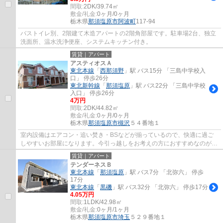
間取:
2DK/39.74㎡
敷金/礼金:
0ヶ月/0ヶ月
栃木県
那須塩原市
阿波町
117-94
バストイレ別、2階建て木造アパートの2階角部屋です。駐車場2台、独立
洗面所、温水洗浄便座、システムキッチン付き。
賃貸｜アパート
アスティオスＡ
東北本線
「
西那須野
」駅 バス15分 「三島中学校入
口」 停歩26分
東北新幹線
「
那須塩原
」駅 バス22分 「三島中学校
入口」 停歩26分
4万円
間取:
2DK/44.82㎡
敷金/礼金:
0ヶ月/0ヶ月
栃木県
那須塩原市
槻沢
５４番地１
室内設備はエアコン・追い焚き・BSなどが揃っているので、快適に過ご
しやすいお部屋になります。今引っ越しをお考えの方におすすめなのが、
こちらのアパートです。新しい日々を送るに...
賃貸｜アパート
テンダーネスＢ
東北本線
「
那須塩原
」駅 バス7分 「北弥六」 停歩
17分
東北本線
「
黒磯
」駅 バス32分 「北弥六」 停歩17分
4.05万円
間取:
1LDK/42.98㎡
敷金/礼金:
0ヶ月/1ヶ月
栃木県
那須塩原市
埼玉
５２９番地１