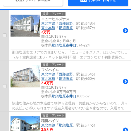
賃貸｜アパート
ニューヒルズナス
東北本線
「
西那須野
」駅 徒歩48分
東北本線
「
那須塩原
」駅 徒歩67分
2万円
間取:
1K/19.87㎡
敷金/礼金:
0ヶ月/0ヶ月
栃木県
那須塩原市
井口
574-224
那須塩原市エリアでの住まいなら、「ニューヒルズナス」はいかがでしょ
うか！室内設備はBS・ネット使用料不要・エアコンなど！初期費用のカ
ード決済ができます！那須塩原市での住まい...
賃貸｜アパート
フジハイム
東北本線
「
西那須野
」駅 徒歩54分
東北本線
「
那須塩原
」駅 徒歩60分
2.4万円
間取:
1K/19.87㎡
敷金/礼金:
0万円/0万円
栃木県
那須塩原市
井口
1085-67
快適な住み心地の木造建て物件☆管理費・共益費がかからないので、月々
の支払いが抑えられます☆現在入居者がいない空き家なので、入居までが
スムーズな物件です☆嬉しい敷礼なしの物件で...
賃貸｜アパート
稲荷ハイツ
東北本線
「
那須塩原
」駅 徒歩16分
2.5万円