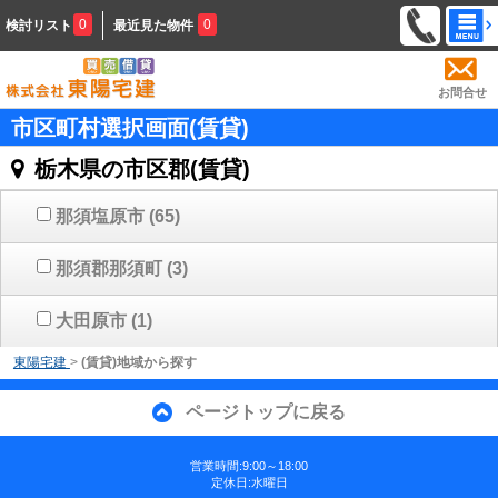
0
0
検討リスト
最近見た物件
お問合せ
市区町村選択画面(賃貸)
栃木県の市区郡(賃貸)
那須塩原市
(65)
那須郡那須町
(3)
大田原市
(1)
東陽宅建
>
(賃貸)地域から探す
ページトップに戻る
営業時間:9:00～18:00
定休日:水曜日