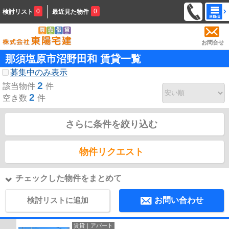
0
0
検討リスト
最近見た物件
お問合せ
那須塩原市沼野田和 賃貸一覧
募集中のみ表示
2
該当物件
件
2
空き数
件
さらに条件を絞り込む
物件リクエスト
チェックした物件をまとめて
検討リストに追加
お問い合わせ
賃貸｜アパート