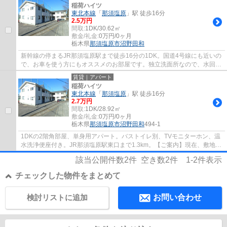
稲荷ハイツ
東北本線
「
那須塩原
」駅 徒歩16分
2.5万円
間取:
1DK/30.62㎡
敷金/礼金:
0万円/0ヶ月
栃木県
那須塩原市
沼野田和
新幹線の停まるJR那須塩原駅まで徒歩16分の1DK。国道4号線にも近いの
で、お車を使う方にもオススメのお部屋です。独立洗面所なので、水回り
もしっかりと分けられます。新生活はこのお...
賃貸｜アパート
稲荷ハイツ
東北本線
「
那須塩原
」駅 徒歩16分
2.7万円
間取:
1DK/28.92㎡
敷金/礼金:
0万円/0ヶ月
栃木県
那須塩原市
沼野田和
494-1
1DKの2階角部屋、単身用アパート。バストイレ別、TVモニターホン、温
水洗浄便座付き。JR那須塩原駅東口まで1.3km。【ご案内】現在、敷地内
駐車場に空きがございません。
該当公開件数
2
件 空き数
2
件
1-2
件表示
チェックした物件をまとめて
検討リストに追加
お問い合わせ