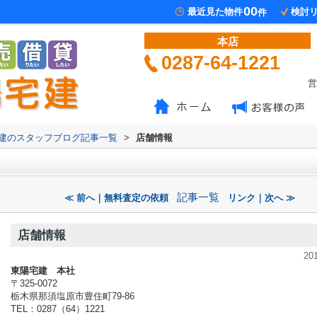
00
最近見た物件
検討
件
本店
0287-64-1221
営
陽宅建のスタッフブログ記事一覧
>
店舗情報
記事一覧
≪ 前へ｜無料査定の依頼
リンク｜次へ ≫
店舗情報
20
東陽宅建 本社
〒325-0072
栃木県那須塩原市豊住町79-86
TEL：0287（64）1221