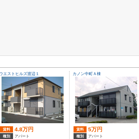
ウエストヒルズ渡辺１
カノン中町Ａ棟
4.8万円
5万円
賃料
賃料
種別
アパート
種別
アパート