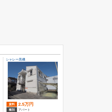
シャレー黒磯
2.5万円
賃料
種別
アパート