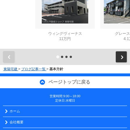
ウィングヴィーナス
グレース
11万円
4.
東陽宅建
>
ブログ記事一覧
>
基本方針
ページトップに戻る
営業時間:9:00～18:00
定休日:水曜日
ホーム
会社概要