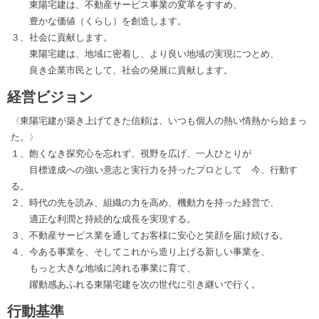
東陽宅建は、不動産サービス事業の変革をすすめ、
豊かな価値（くらし）を創造します。
３、社会に貢献します。
東陽宅建は、地域に密着し、より良い地域の実現につとめ、
良き企業市民として、社会の発展に貢献します。
経営ビジョン
〈東陽宅建が築き上げてきた信頼は、いつも個人の熱い情熱から始まっ
た。〉
１、飽くなき探究心を忘れず、視野を広げ、一人ひとりが
目標達成への強い意志と実行力を持ったプロとして 今、行動す
る。
２、時代の先を読み、組織の力を高め、機動力を持った経営で、
適正な利潤と持続的な成長を実現する。
３、不動産サービス業を通してお客様に安心と笑顔を届け続ける。
４、今ある事業を、そしてこれから造り上げる新しい事業を、
もっと大きな地域に誇れる事業に育て、
躍動感あふれる東陽宅建を次の世代に引き継いで行く。
行動基準