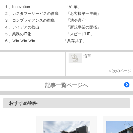
１、Innovation 「変 革」
２、カスタマーサービスの徹底 「お客様第一主義」
３、コンプライアンスの徹底 「法令遵守」
４、アイデアの捻出 「新規事業の開拓」
５、業務のIT化 「スピードUP」
６、Ｗin-Ｗin-Ｗin 「共存共栄」
沿革
＞次のページ
記事一覧ページへ
おすすめ物件