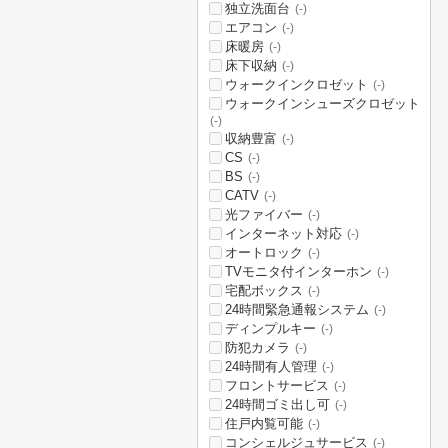
独立洗面台
(-)
エアコン
(-)
床暖房
(-)
床下収納
(-)
ウォークインクロゼット
(-)
ウォークインシューズクロゼット
(-)
収納豊富
(-)
CS
(-)
BS
(-)
CATV
(-)
光ファイバー
(-)
インターネット対応
(-)
オートロック
(-)
TVモニタ付インターホン
(-)
宅配ボックス
(-)
24時間緊急通報システム
(-)
ディンプルキー
(-)
防犯カメラ
(-)
24時間有人管理
(-)
フロントサービス
(-)
24時間ゴミ出し可
(-)
住戸内覧可能
(-)
コンシェルジュサービス
(-)