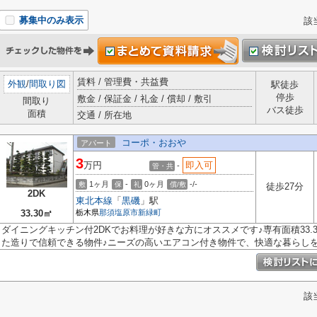
募集中のみ表示
該
賃料 / 管理費・共益費
外観
/
間取り図
駅徒歩
停歩
敷金 / 保証金 / 礼金 / 償却 / 敷引
間取り
バス徒歩
面積
交通 / 所在地
コーポ・おおや
アパート
3
万円
即入可
-
管・共
1ヶ月
-
0ヶ月
-/-
敷
保
礼
償/敷
徒歩27分
2DK
東北本線
「
黒磯
」駅
33.30㎡
栃木県
那須塩原市
新緑町
ダイニングキッチン付2DKでお料理が好きな方にオススメです♪専有面積33.
た造りで信頼できる物件♪ニーズの高いエアコン付き物件で、快適な暮らしを送
該