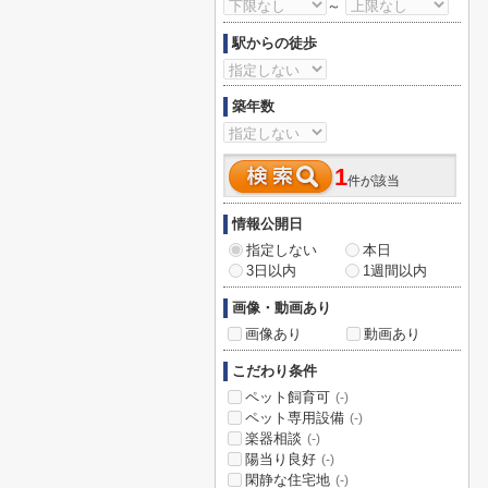
～
駅からの徒歩
築年数
1
件が該当
情報公開日
指定しない
本日
3日以内
1週間以内
画像・動画あり
画像あり
動画あり
こだわり条件
ペット飼育可
(-)
ペット専用設備
(-)
楽器相談
(-)
陽当り良好
(-)
閑静な住宅地
(-)