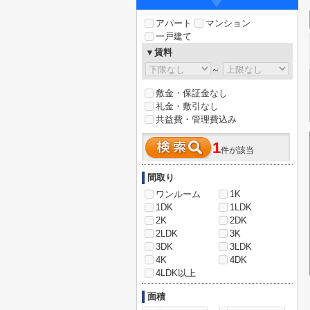
アパート
マンション
一戸建て
▼賃料
～
敷金・保証金なし
礼金・敷引なし
共益費・管理費込み
1
件が該当
間取り
ワンルーム
1K
1DK
1LDK
2K
2DK
2LDK
3K
3DK
3LDK
4K
4DK
4LDK以上
面積