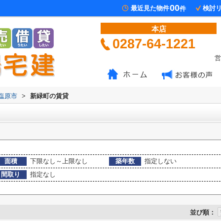
00
最近見た物件
検討
件
本店
0287-64-1221
営
塩原市
>
新緑町の賃貸
面積
下限なし～上限なし
築年数
指定しない
間取り
指定なし
並び順：