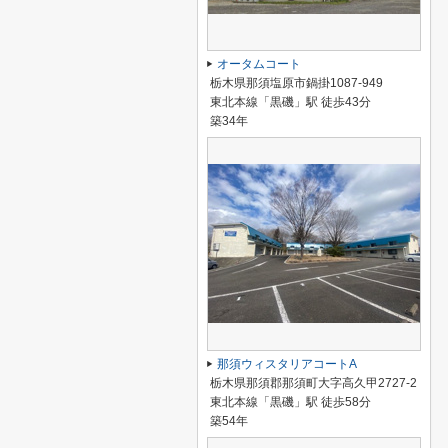
オータムコート
栃木県那須塩原市鍋掛1087-949
東北本線「黒磯」駅 徒歩43分
築34年
那須ウィスタリアコートA
栃木県那須郡那須町大字高久甲2727-2
東北本線「黒磯」駅 徒歩58分
築54年