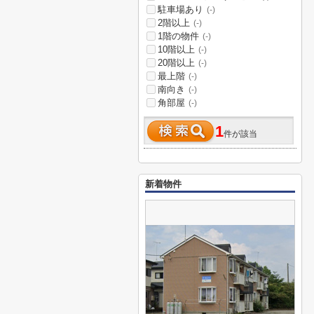
駐車場あり
(-)
2階以上
(-)
1階の物件
(-)
10階以上
(-)
20階以上
(-)
最上階
(-)
南向き
(-)
角部屋
(-)
1
件が該当
新着物件