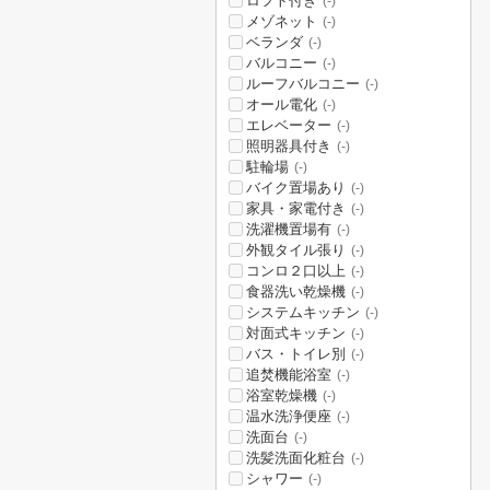
ロフト付き
(-)
メゾネット
(-)
ベランダ
(-)
バルコニー
(-)
ルーフバルコニー
(-)
オール電化
(-)
エレベーター
(-)
照明器具付き
(-)
駐輪場
(-)
バイク置場あり
(-)
家具・家電付き
(-)
洗濯機置場有
(-)
外観タイル張り
(-)
コンロ２口以上
(-)
食器洗い乾燥機
(-)
システムキッチン
(-)
対面式キッチン
(-)
バス・トイレ別
(-)
追焚機能浴室
(-)
浴室乾燥機
(-)
温水洗浄便座
(-)
洗面台
(-)
洗髪洗面化粧台
(-)
シャワー
(-)