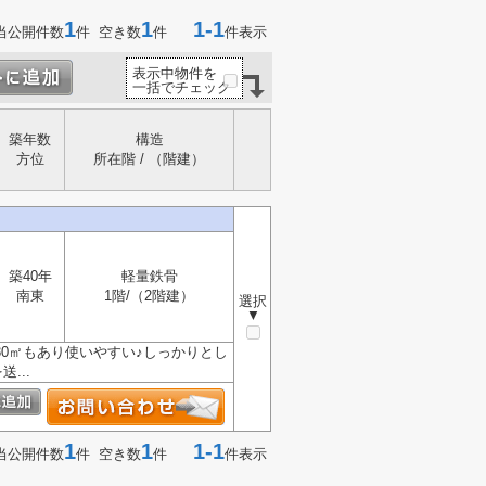
1
1
1-1
当公開件数
件 空き数
件
件表示
表示中物件を
一括でチェック
築年数
構造
方位
所在階 / （階建）
築40年
軽量鉄骨
南東
1階/（2階建）
選択
▼
30㎡もあり使いやすい♪しっかりとし
...
1
1
1-1
当公開件数
件 空き数
件
件表示