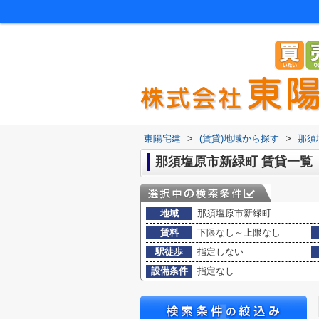
東陽宅建
>
(賃貸)地域から探す
>
那須
那須塩原市新緑町 賃貸一覧
地域
那須塩原市新緑町
賃料
下限なし～上限なし
駅徒歩
指定しない
設備条件
指定なし