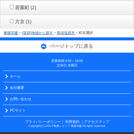
若葉町
(2)
方京
(1)
東陽宅建
>
(賃貸)地域から探す
>
那須塩原市
>
町名選択
ページトップに戻る
営業時間:9:00～18:00
定休日:水曜日
ホーム
会社概要
お問い合わせ
PCサイト
プライバシーポリシー
利用規約
｜アクセスマップ
｜
Copyright(c) LIXIL不動産ショップ 東陽宅建 All rights reserved.