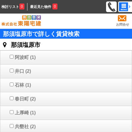
0
0
検討リスト
最近見た物件
お問合せ
那須塩原市で詳しく賃貸検索
那須塩原市
阿波町
(1)
井口
(2)
石林
(1)
春日町
(2)
上厚崎
(1)
共墾社
(2)