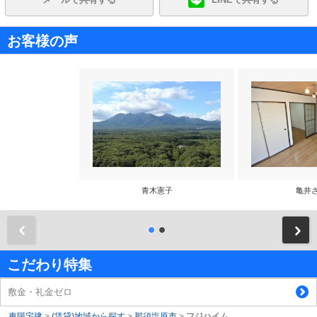
お客様の声
青木憲子
亀井
前
こだわり特集
敷金・礼金ゼロ
東陽宅建
>
(賃貸)地域から探す
>
那須塩原市
>
フジハイム