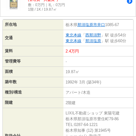
敷：0万円｜礼：0万円
1階 / 1K / 19.87㎡
所在地
栃木県
那須塩原市
井口
1085-67
東北本線
「
西那須野
」駅 徒歩54分
交通
東北本線
「
那須塩原
」駅 徒歩60分
賃料
2.4万円
管理費等
-
面積
19.87㎡
築年数
1992年 3月 (築34年)
種別/構造
アパート/木造
階建
2階建
LIXIL不動産ショップ 東陽宅建
栃木県那須塩原市豊住町79-86
TEL:0287-64-1221
栃木県知事 (12) 第1945号
取扱会社