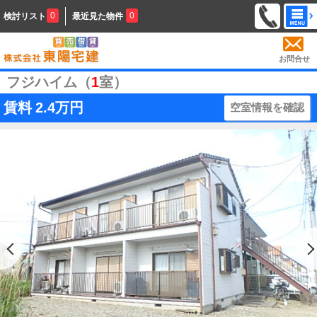
0
0
検討リスト
最近見た物件
お問合せ
フジハイム（
1
室）
賃料
2.4万円
空室情報を確認