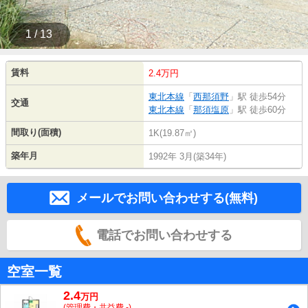
1 / 13
賃料
2.4万円
東北本線
「
西那須野
」駅 徒歩54分
交通
東北本線
「
那須塩原
」駅 徒歩60分
間取り(面積)
1K(19.87㎡)
築年月
1992年 3月(築34年)
メールでお問い合わせする(無料)
電話でお問い合わせする
空室一覧
2.4
万
円
(管理費・共益費 -)