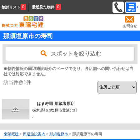
0
0
検討リスト
最近見た物件
お問合せ
那須塩原市の寿司
スポットを絞り込む
※物件情報の周辺施設紹介のページであり、各店舗への問い合わせは当
社では対応できません。
該当件数
1
件
はま寿司 那須塩原店
栃木県那須塩原市豊浦北町
-
東陽宅建
>
周辺施設案内
>
那須塩原市
>
那須塩原市の寿司