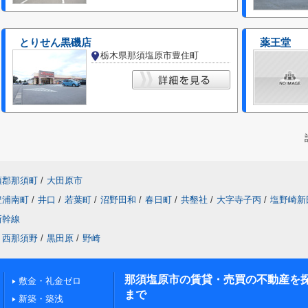
とりせん黒磯店
薬王堂
栃木県那須塩原市豊住町
須郡那須町
/
大田原市
豊浦南町
/
井口
/
若葉町
/
沼野田和
/
春日町
/
共墾社
/
大字寺子丙
/
塩野崎新
新幹線
西那須野
/
黒田原
/
野崎
那須塩原市の賃貸・売買の不動産を
敷金・礼金ゼロ
まで
新築・築浅