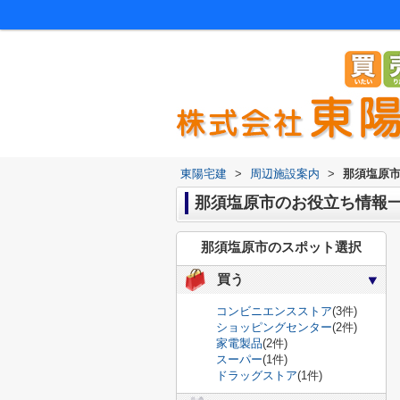
東陽宅建
>
周辺施設案内
>
那須塩原
那須塩原市のお役立ち情報
那須塩原市のスポット選択
買う
コンビニエンスストア
(3件)
ショッピングセンター
(2件)
家電製品
(2件)
スーパー
(1件)
ドラッグストア
(1件)