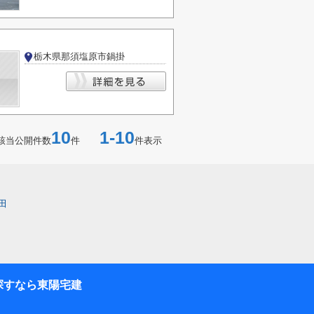
栃木県那須塩原市鍋掛
10
1-10
該当公開件数
件
件表示
田
探すなら東陽宅建