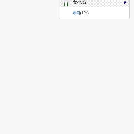
食べる
寿司
(1件)