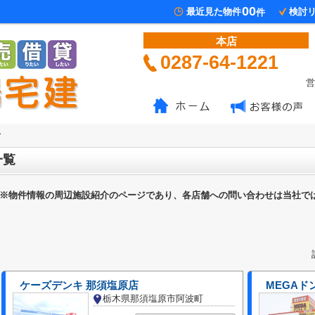
00
最近見た物件
検討
件
本店
0287-64-1221
営
市
一覧
※物件情報の周辺施設紹介のページであり、各店舗への問い合わせは当社で
ケーズデンキ 那須塩原店
MEGAド
栃木県那須塩原市阿波町