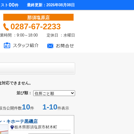
00
リスト
最終更新：2026年08月08日
件
那須塩原店
0287-67-2233
業時間 ：9:00～18:00 定休日 ：水曜日
は対応できません。
並び順：
10
1-10
該当公開件数
件
件表示
ン・キホーテ黒磯店
栃木県那須塩原市材木町