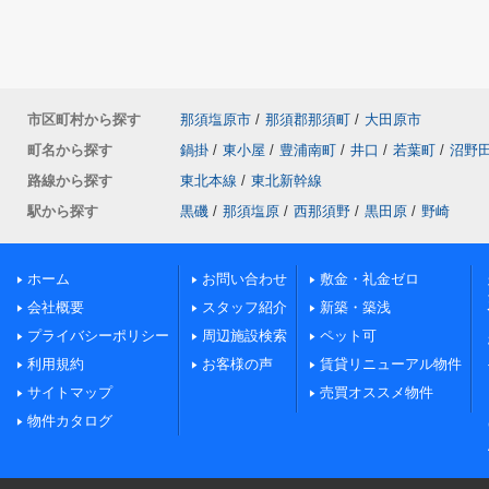
市区町村から探す
那須塩原市
/
那須郡那須町
/
大田原市
町名から探す
鍋掛
/
東小屋
/
豊浦南町
/
井口
/
若葉町
/
沼野
路線から探す
東北本線
/
東北新幹線
駅から探す
黒磯
/
那須塩原
/
西那須野
/
黒田原
/
野崎
ホーム
お問い合わせ
敷金・礼金ゼロ
会社概要
スタッフ紹介
新築・築浅
プライバシーポリシー
周辺施設検索
ペット可
利用規約
お客様の声
賃貸リニューアル物件
サイトマップ
売買オススメ物件
物件カタログ