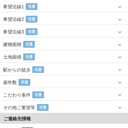
希望沿線1
任意
希望沿線2
任意
希望沿線3
任意
建物面積
任意
土地面積
任意
駅からの徒歩
任意
築年数
任意
こだわり条件
任意
その他ご要望等
任意
ご連絡先情報