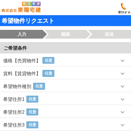
電話する
希望物件リクエスト
入力
確認
送信
ご希望条件
価格【売買物件】
任意
賃料【賃貸物件】
任意
希望物件種別
任意
希望住所1
任意
希望住所2
任意
希望住所3
任意